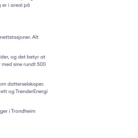
er i areal på
ettstasjoner. Alt
er, og det betyr at
r med sine rundt 500
som datterselskaper.
Nett og TrønderEnergi
gger i Trondheim