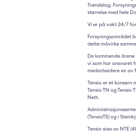
Trøndelag. Forsyning
størrelse med hele D
Vi er på vakt 24/7 fo
Forsyningsområdet bes
dette måvirke sammen
De kommende årene sk
vi som har ansvaret f
medarbeidere en av M
Tensio er et konsern 
Tensio TN og Tensio T
Nett.
Administrasjonssenter
(TensioTS) og i Steinkj
Tensio eies av NTE (