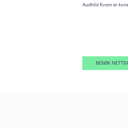
Audhild Kvam er konse
BESØK NETTSI