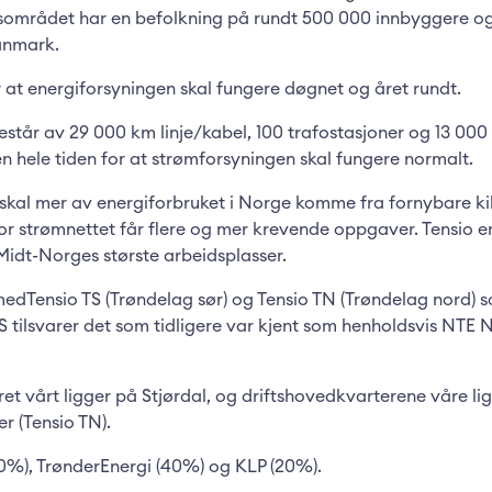
sområdet har en befolkning på rundt 500 000 innbyggere og 
anmark.
r at energiforsyningen skal fungere døgnet og året rundt.
tår av 29 000 km linje/kabel, 100 trafostasjoner og 13 000 n
 hele tiden for at strømforsyningen skal fungere normalt.
al mer av energiforbruket i Norge komme fra fornybare kild
or strømnettet får flere og mer krevende oppgaver. Tensio e
idt-Norges største arbeidsplasser.
medTensio TS (Trøndelag sør) og Tensio TN (Trøndelag nord) 
S tilsvarer det som tidligere var kjent som henholdsvis NTE 
et vårt ligger på Stjørdal, og driftshovedkvarterene våre li
er (Tensio TN).
40%), TrønderEnergi (40%) og KLP (20%).