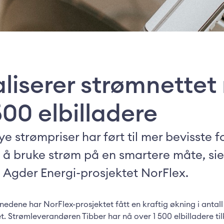
liserer strømnettet
500 elbilladere
ye strømpriser har ført til mer bevisste
 i å bruke strøm på en smartere måte, sie
i Agder Energi-prosjektet NorFlex.
ånedene har NorFlex-prosjektet fått en kraftig økning i anta
et. Strømleverandøren Tibber har nå over 1 500 elbilladere ti