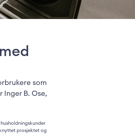
 med
 forbrukere som
r Inger B. Ose,
ll husholdningskunder
lknyttet prosjektet og