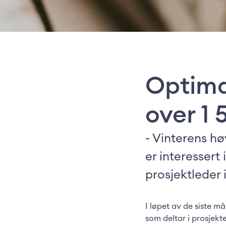
Optima
over 1 
- Vinterens hø
er interessert
prosjektleder 
I løpet av de siste m
som deltar i prosjekt