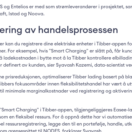
S og Entelios er med som strømleverandører i prosjektet, s
aft, Istad og Noova.
ering av handelsprosessen
r kan du registrere dine elektriske enheter i Tibber-appen fo
er. For eksempel, hvis "Smart Charging" er slått på, får ku
å ladekostnaden i bytte mot å la Tibber kontrollere elbilladi
 definert av kunden, sier Syavash Kazemi, data-scientist ve
ne prisreduksjonen, optimaliserer Tibber lading basert på bl
ibbers fokusområder innen fleksibilitetshandel har vært å u
til minimale marginalkostnader ved registrering og aktiveri
"Smart Charging" i Tibber-appen, tilgjengeliggjøres Easee-l
m en fleksibel ressurs. For å oppnå dette har vi automatis
l ressursregistrering, legge den til en portefølje, handle, u
nom grensesnittet til NODES, forklarer Syavash.