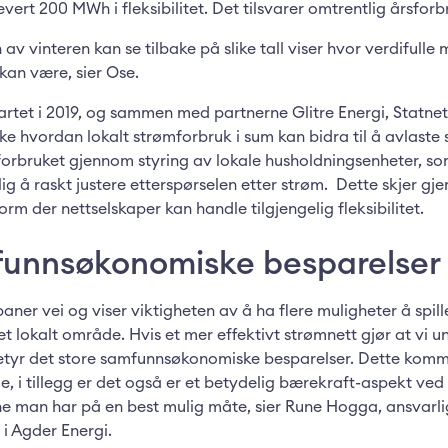
ert 200 MWh i fleksibilitet. Det tilsvarer omtrentlig årsforbr
n av vinteren kan se tilbake på slike tall viser hvor verdifull
 kan være, sier Ose.
artet i 2019, og sammen med partnerne Glitre Energi, Statn
ke hvordan lokalt strømforbruk i sum kan bidra til å avlaste
e forbruket gjennom styring av lokale husholdningsenheter, s
ulig å raskt justere etterspørselen etter strøm. Dette skjer 
rm der nettselskaper kan handle tilgjengelig fleksibilitet.
funnsøkonomiske besparelser
aner vei og viser viktigheten av å ha flere muligheter å spill
t lokalt område. Hvis et mer effektivt strømnett gjør at vi un
 betyr det store samfunnsøkonomiske besparelser. Dette komm
ie, i tillegg er det også er et betydelig bærekraft-aspekt v
ne man har på en best mulig måte, sier Rune Hogga, ansvarli
n i Agder Energi.