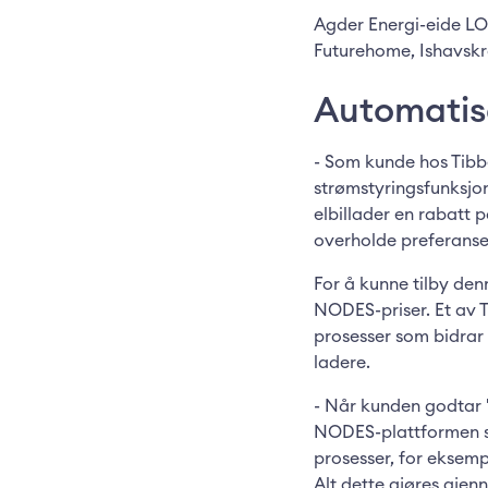
Agder Energi-eide LO
Futurehome, Ishavskr
Automatis
- Som kunde hos Tibbe
strømstyringsfunksjon
elbillader en rabatt p
overholde preferanser
For å kunne tilby den
NODES-priser. Et av T
prosesser som bidrar 
ladere.
- Når kunden godtar 
NODES-plattformen so
prosesser, for eksempe
Alt dette gjøres gjen