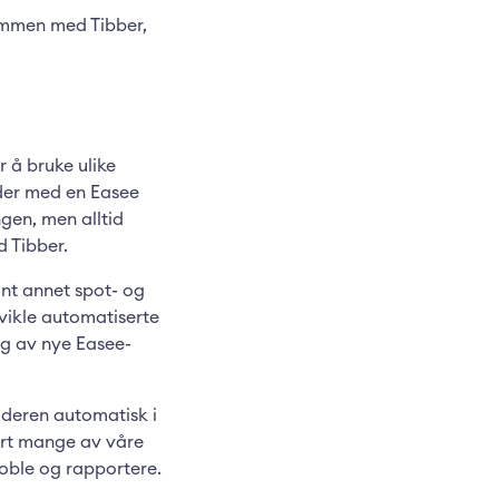
ammen med Tibber,
r å bruke ulike
nder med en Easee
ngen, men alltid
d Tibber.
ant annet spot- og
tvikle automatiserte
ng av nye Easee-
aderen automatisk i
ert mange av våre
tkoble og rapportere.