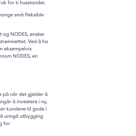
uk for ti husstander.
e mange små fleksible
ett og NODES, ønsker
 strømnettet. Ved å ha
om eksempelvis
gjennom NODES, en
e på når det gjelder å
ngår å investere i ny,
er kundene til gode i
ed å unngå utbygging
g for