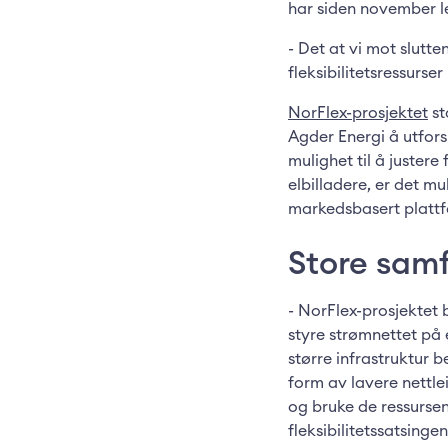
har siden november lev
- Det at vi mot slutte
fleksibilitetsressurser
NorFlex-prosjektet
st
Agder Energi å utfors
mulighet til å juster
elbilladere, er det m
markedsbasert plattfo
Store sam
- NorFlex-prosjektet b
styre strømnettet på e
større infrastruktur
form av lavere nettle
og bruke de ressurse
fleksibilitetssatsinge