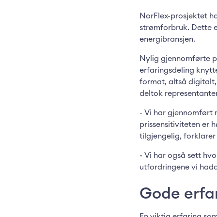
NorFlex-prosjektet ha
strømforbruk. Dette 
energibransjen.
Nylig gjennomførte pr
erfaringsdeling knytte
format, altså digitalt
deltok representant
- Vi har gjennomført r
prissensitiviteten er h
tilgjengelig, forklare
- Vi har også sett hvo
utfordringene vi had
Gode erfa
En viktig erfaring so