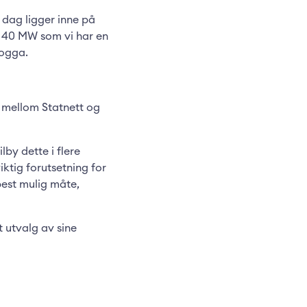
i dag ligger inne på
t 40 MW som vi har en
Hogga.
 mellom Statnett og
lby dette i flere
ktig forutsetning for
best mulig måte,
 utvalg av sine