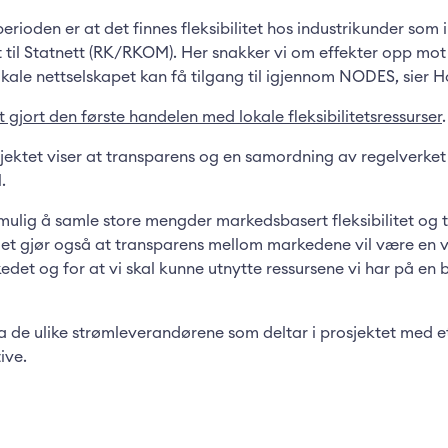
otperioden er at det finnes fleksibilitet hos industrikunder som 
 til Statnett (RK/RKOM). Her snakker vi om effekter opp mo
kale nettselskapet kan få tilgang til igjennom NODES, sier 
t gjort den første handelen med lokale fleksibilitetsressurser
.
ektet viser at transparens og en samordning av regelverket
.
r mulig å samle store mengder markedsbasert fleksibilitet og ti
et gjør også at transparens mellom markedene vil være en vi
kedet og for at vi skal kunne utnytte ressursene vi har på en 
 de ulike strømleverandørene som deltar i prosjektet med et
ive.