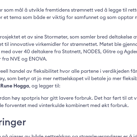
r som mål å utvikle fremtidens strømnett ved å legge til rette
er et tema som både er viktig for samfunnet og som opptar 
osjektet et av sine Stormøter, som samler bred deltakelse av
t til innovative virkemidler for strømnettet. Møtet ble gjenno
, med over 40 deltakere fra Statnett, NODES, Glitre og Agder 
er fra NVE og ENOVA.
eell handel av fleksibilitet hvor alle partene i verdikjeden får
øy, som betyr at jo mer nettselskapet vil betale jo mer fleksibil
r
Rune Hogga
, og legger til:
rdan høy spotpris har gitt lavere forbruk. Det har ført til at v
de forventet med vinterkulde kombinert med økt forbruk.
ringer
m nå gjøres av både nettselskap og strømleverandører er å id