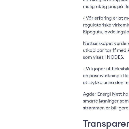
mulig riktig pris på fl
- Vår erfaring er at m
regulatoriske virkemid
Ripegutu, avdelingsle
Nettselskapet vurderer
utkoblbar tariff med 
som vises i NODES.
- Vi kjøper ut fleksi
en positiv økning i fle
et stykke unna den me
Agder Energi Nett har 
smarte løsninger som 
strømmen er billigere 
Transparen