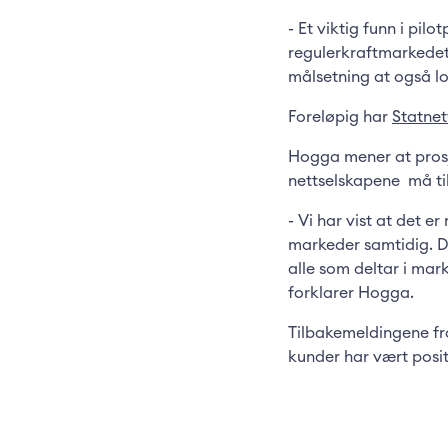
- Et viktig funn i pil
regulerkraftmarkedet
målsetning at også lo
Foreløpig har
Statnet
Hogga mener at prosj
nettselskapene må til
- Vi har vist at det e
markeder samtidig. D
alle som deltar i mar
forklarer Hogga.
Tilbakemeldingene fra
kunder har vært posit