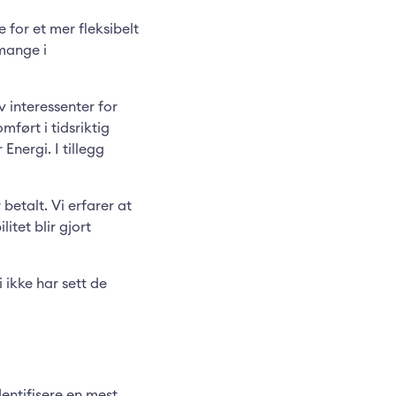
 for et mer fleksibelt
mange i
 interessenter for
mført i tidsriktig
Energi. I tillegg
 betalt. Vi erfarer at
itet blir gjort
i ikke har sett de
entifisere en mest