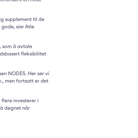
tig supplement til de
 gode, sier Atle
t, som å avtale
sbasert fleksibilitet
ssen NODES. Her ser vi
c., men fortsatt er det
flere investerer i
på døgnet når