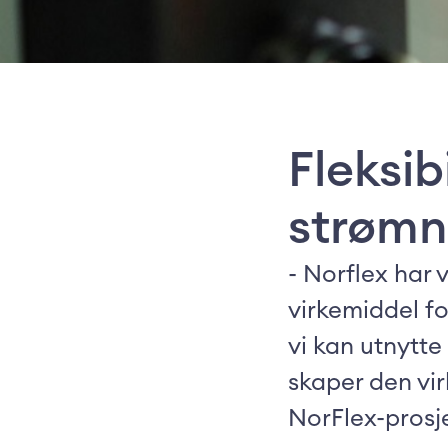
Fleksib
strømn
- Norflex har 
virkemiddel fo
vi kan utnytt
skaper den vir
NorFlex-prosje