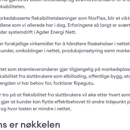
eksibiliteten.
arkedsbaserte fleksibilitetsløsninger som NorFlex, blir et vik
lene som vi allerede har i dag. Erfaringene så langt er svært
der systemdrift i Agder Energi Nett.
 forskjellige virkemidler for å håndtere flaskehalser i nette
kunder, omkoblinger i nettet, produksjonsstyring samt marked
bilitet som strømleverandører gjør tilgjengelig på markedspla
ksibilitet fra sluttbrukere som elbillading, offentlige bygg, et
ngden vi har behov for, forklarer Ripegutu.
tro på at fleksibilitet fra sluttbrukere vil øke etter hvert som 
gjør at kunder kan flytte effektbehovet til andre tidspunkt 
og hvor lasten er mindre i nettet.
s er nøkkelen